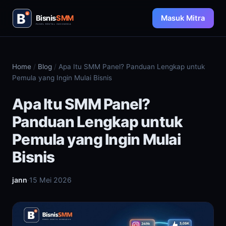
Masuk Mitra
Home
/
Blog
/
Apa Itu SMM Panel? Panduan Lengkap untuk
Pemula yang Ingin Mulai Bisnis
Apa Itu SMM Panel?
Panduan Lengkap untuk
Pemula yang Ingin Mulai
Bisnis
jann
·
15 Mei 2026