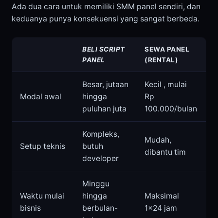
Ada dua cara untuk memiliki SMM panel sendiri, dan
keduanya punya konsekuensi yang sangat berbeda.
BELI SCRIPT
SEWA PANEL
PANEL
(RENTAL)
Besar, jutaan
Kecil , mulai
Modal awal
hingga
Rp
puluhan juta
100.000/bulan
Kompleks,
Mudah,
Setup teknis
butuh
dibantu tim
developer
Minggu
Waktu mulai
hingga
Maksimal
bisnis
berbulan-
1×24 jam