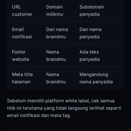
URL
Domain
Subdomain
customer
milikmu
penyedia
Email
Dari nama
Dari nama
notifikasi
brandmu
penyedia
Footer
Nama
Ada teks
website
brandmu
penyedia
Meta title
Nama
Mengandung
halaman
brandmu
nama penyedia
Sebelum memilih platform white label, cek semua
titik ini terutama yang tidak langsung terlihat seperti
email notifikasi dan meta tag.